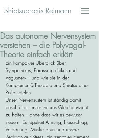
Shiatsupraxis Reimann
Das autonome Nervensystem
verstehen – die Polyvagal-
Theorie einfach erklärt
Ein kompakter Überblick über 
Sympathikus, Parasympathikus und 
Vagusnerv – und wie sie in der 
KomplementärTherapie und Shiatsu eine 
Rolle spielen
Unser Nervensystem ist ständig damit 
beschäftigt, unser inneres Gleichgewicht 
zu halten – ohne dass wir es bewusst 
steuern. Es reguliert Atmung, Herzschlag, 
Verdauung, Muskeltonus und unsere 
Reaktion auf Stress. Ein zentrales Element 