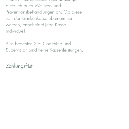
biete ich auch Wellness- und
Präventionsbehandlungen an. Ob diese
von der Krankenkasse übernommen
werden, entscheidet jede Kasse
individuell.
Bitte beachten Sie: Coaching und
Supervision sind keine Kassenleistungen.
Zahlungsfrist
Die Zahlungsfrist beträgt 30 Tage.
Falls eine Rechnung übersehen wird,
erhalten Sie zunächst eine kostenfreie
Erinnerung per Mail.
Ab der zweiten Mahnung wird ein
Unkostenbeitrag von CHF 5.– erhoben.
Für die dritte Mahnung beträgt der
Unkostenbeitrag CHF 30.–.