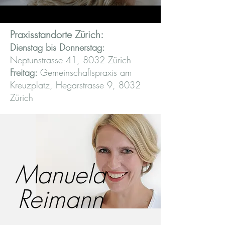
Praxisstandorte Zürich:
Dienstag bis Donnerstag:
Neptunstrasse 41, 8032 Zürich
Freitag:
Gemeinschaftspraxis am
Kreuzplatz,
Hegarstrasse 9, 8032
Zürich
Manuela
Reimann