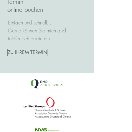
Termin
online buchen
Einfach und schnell...
Gerne können Sie mich auch
telefonisch erreichen.
ZU IHREM TERMIN