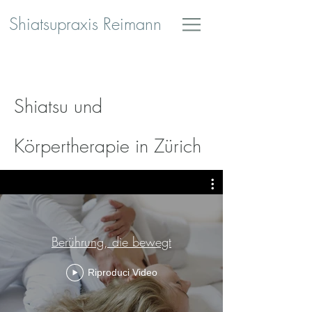
Shiatsupraxis Reimann
Shiatsu und
Körpertherapie in Zürich
Berührung, die bewegt
Riproduci Video