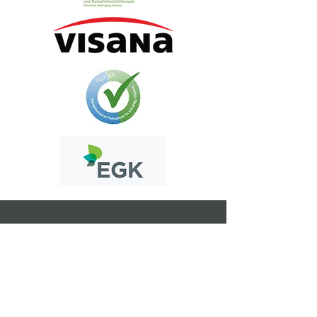
Praxis
Meine Praxen liegen wenige Gehminuten
vom Bahnhof Stadelhofen entfernt im