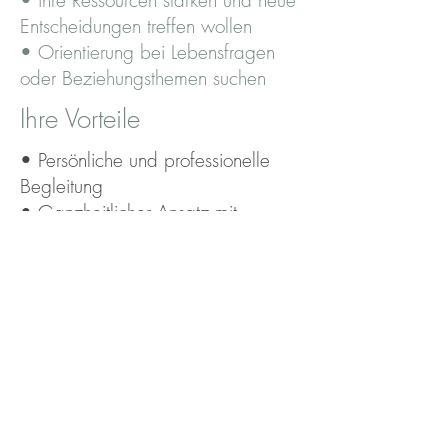
• ihre Ressourcen stärken und neue
Entscheidungen treffen wollen
• Orientierung bei Lebensfragen
oder Beziehungsthemen suchen
Ihre Vorteile
• Persönliche und professionelle
Begleitung
• Ganzheitlicher Ansatz mit
systemischer und körperorientierter
Sichtweise
• Mehr Klarheit, Fokus und innere
Stabilität
• Unterstützung bei Entscheidungen
und Veränderungsprozessen
• Schnelleren Zugang zu eigenen
Ressourcen und Lösungen