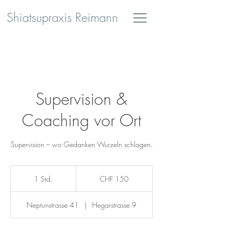
Shiatsupraxis Reimann
Supervision &
Coaching vor Ort
150
Schweizer
1 Std.
1
CHF 150
Franken
S
t
Neptunstrasse 41
|
Hegarstrasse 9
d