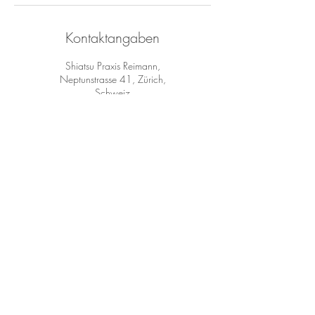
Kontaktangaben
Shiatsu Praxis Reimann,
Neptunstrasse 41, Zürich,
Schweiz
+ + 4179 291 53 37
info@shiatsupraxis-reimann.ch
Shiatsupraxis Reimann Kreuzplatz
– Supervision & Shiatsu,
Hegarstrasse, Zürich, Switzerland
+ + 4179 291 53 37
info@shiatsupraxis-reimann.ch
© Shiatsupraxis Manuela Reimann
Neptunstrasse 41 /Hegarstrasse 9 8032